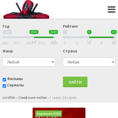
Год
Рейтинг
1960
2000
2026
0
5
10
1960
1977
1993
2010
2026
0
3
5
8
10
Жанр
Страна
Фильмы
НАЙТИ
Сериалы
Lordfilm
»
Симфония любви
»
1 сезон 24 серия
Хорошее (HD)