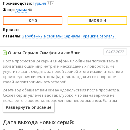
Производство:
Турция
🇹🇷
Жанр:
драма
😫
0
5.4
В ролях:
Разделы:
Зарубежные сериалы
Сериалы
Турецкие сериалы
04.02.2022
О чем Сериал Симфония любви:
После просмотра 24 серии Симфония любви вы погрузитесь в
захватывающий мир интриг и неожиданных поворотов. Не
упустите шанс следить за новой серией этого исключительного
произведения кинематографа, ведь каждая из них поражает
своей неповторимой атмосферой.
24 эпизод обещает вам океан удовольствия после просмотра.
Сюжет серии увлечет вас так глубоко, что вы наверняка не
пожалеете о времени, проведенном перед экраном. Если вы
жаждете наслаждаться онлайн этим сериалом в высоком
Развернуть описание
качестве HD, то ваш выбор будет весьма правильным. Каждый
эпизод сериала удивляет не только захватывающими
событиями, но и яркими, запоминающимися героями, которые
Дата выхода новых серий:
надолго останутся в вашей памяти.