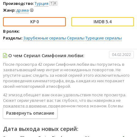
Производство:
Турция
🇹🇷
Жанр:
драма
😫
0
5.4
В ролях:
Разделы:
Зарубежные сериалы
Сериалы
Турецкие сериалы
04.02.2022
О чем Сериал Симфония любви:
После просмотра 42 серии Симфония любви вы погрузитесь в
захватывающий мир интриг и неожиданных поворотов. Не
упустите шанс следить за новой серией этого исключительного
произведения кинематографа, ведь каждая из них поражает
своей неповторимой атмосферой.
42 эпизод обещает вам океан удовольствия после просмотра.
Сюжет серии увлечет вас так глубоко, что вы наверняка не
пожалеете о времени, проведенном перед экраном. Если вы
жаждете наслаждаться онлайн этим сериалом в высоком
Развернуть описание
качестве HD, то ваш выбор будет весьма правильным. Каждый
эпизод сериала удивляет не только захватывающими
событиями, но и яркими, запоминающимися героями, которые
Дата выхода новых серий:
надолго останутся в вашей памяти.