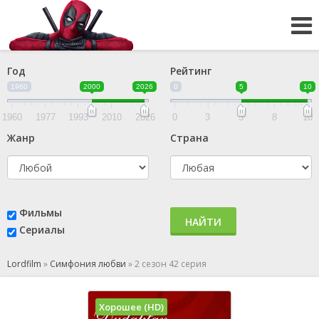
Год
Рейтинг
1960
2000
2026
0
5
10
1960
1977
1993
2010
2026
0
3
5
8
10
Жанр
Страна
Фильмы
НАЙТИ
Сериалы
Lordfilm
»
Симфония любви
»
2 сезон 42 серия
Хорошее (HD)