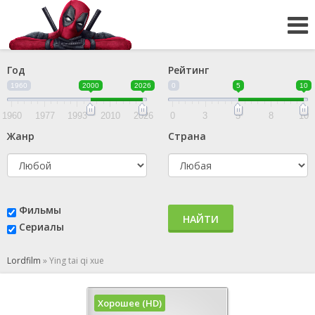
Год
Рейтинг
1960
2000
2026
0
5
10
1960
1977
1993
2010
2026
0
3
5
8
10
Жанр
Страна
Фильмы
НАЙТИ
Сериалы
Lordfilm
»
Ying tai qi xue
Хорошее (HD)