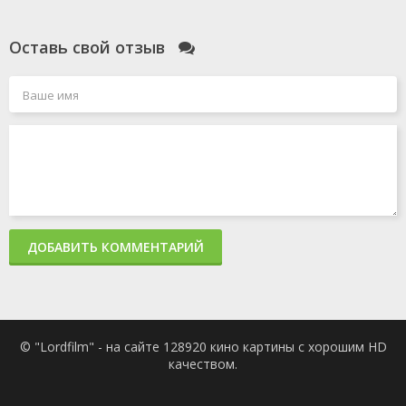
Оставь свой отзыв
ДОБАВИТЬ КОММЕНТАРИЙ
© "Lordfilm" - на сайте 128920 кино картины с хорошим HD
качеством.