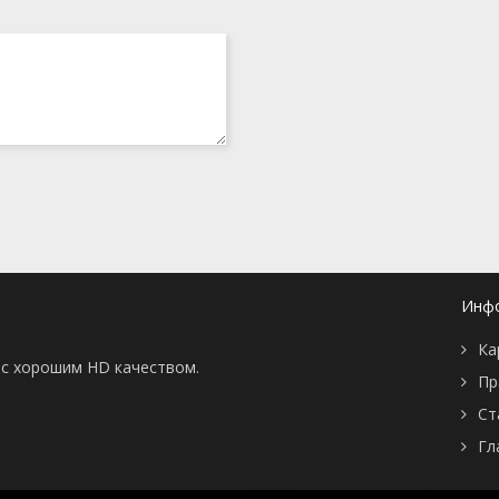
Инф
Ка
ы с хорошим HD качеством.
Пр
Ст
Гл