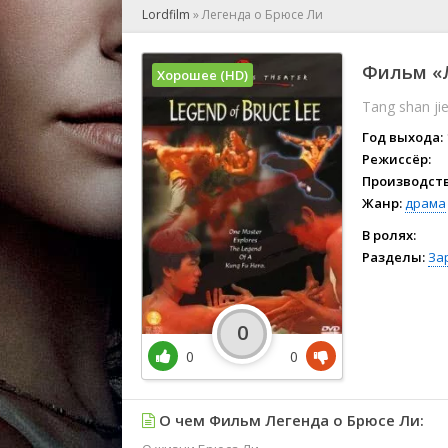
🎲 Игра
Lordfilm
»
Легенда о Брюсе Ли
🎙 Концерт
👫 Мелод
Фильм «Л
Хорошее (HD)
🕺 Мюзик
Tang shan ji
👨‍💻 Реал
🎤 Ток-шо
Год выхода:
🧙‍♀️ Фант
Режиссёр:
Производств
🏅 Церем
Жанр:
драма
В ролях:
Разделы:
За
0
0
0
О чем Фильм Легенда о Брюсе Ли: