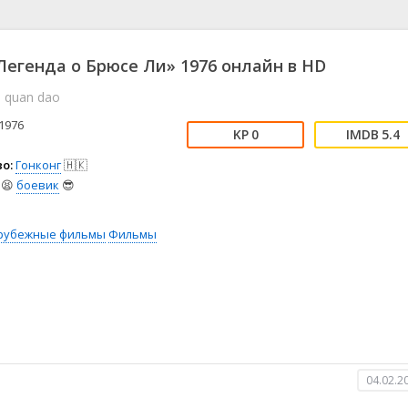
📖 История
🤪 Комедия
🎥 Короткометражка
🔪 Криминал
рама
🎼 Музыка
🧚‍♀️ Мультфильм
егенда о Брюсе Ли» 1976 онлайн в HD
л
👨‍💼 Новости
🎒 Приключения
e quan dao
ьное тв
👨‍👩‍👧‍👦 Семейный
⚽ Спорт
у
🤯 Триллер
😱 Ужасы
1976
0
5.4
астика
🤠 Фильм-нуар
🧝‍♂️ Фэнтези
о:
Гонконг
🇭🇰
ония
😫
боевик
😎
рубежные фильмы
Фильмы
04.02.2