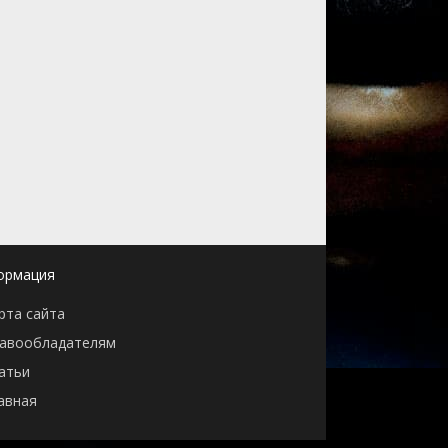
ормация
рта сайта
авообладателям
атьи
авная