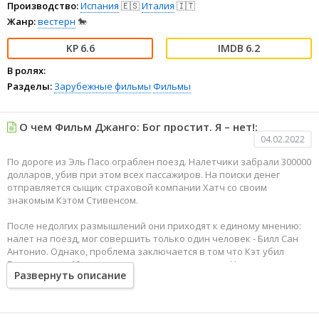
Производство:
Испания
🇪🇸
Италия
🇮🇹
Жанр:
вестерн
🐎
6.6
6.2
В ролях:
Разделы:
Зарубежные фильмы
Фильмы
О чем Фильм Джанго: Бог простит. Я – нет!:
04.02.2022
По дороге из Эль Пасо ограблен поезд. Налетчики забрали 300000
долларов, убив при этом всех пассажиров. На поиски денег
отправляется сыщик страховой компании Хатч со своим
знакомым Кэтом Стивенсом.
После недолгих размышлений они приходят к единому мнению:
налет на поезд, мог совершить только один человек - Билл Сан
Антонио. Однако, проблема заключается в том что Кэт убил
Билла еще за 10-ть месяцев до этого разговора. Но, тем не менее
Развернуть описание
следы преступления указывают совершенно отчетливо на
работу Билла...