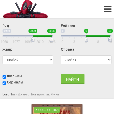
Год
Рейтинг
1960
2000
2026
0
5
10
1960
1977
1993
2010
2026
0
3
5
8
10
Жанр
Страна
Фильмы
НАЙТИ
Сериалы
Lordfilm
»
Джанго: Бог простит. Я – нет!
Хорошее (HD)