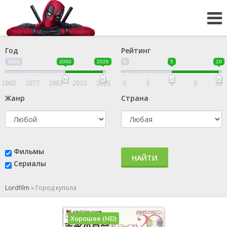
Год
Рейтинг
1960
2000
2026
0
5
10
1960
1977
1993
2010
2026
0
3
5
8
10
Жанр
Страна
Фильмы
НАЙТИ
Сериалы
Lordfilm
»
Город купола
Хорошее (HD)