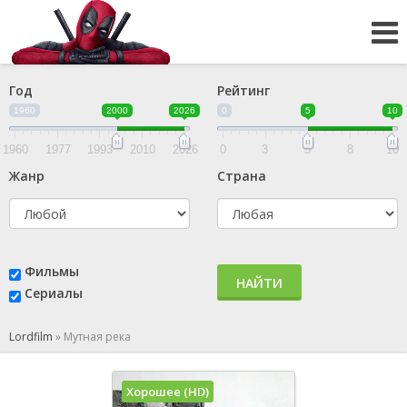
Год
Рейтинг
1960
2000
2026
0
5
10
1960
1977
1993
2010
2026
0
3
5
8
10
Жанр
Страна
Фильмы
НАЙТИ
Сериалы
Lordfilm
»
Мутная река
Хорошее (HD)