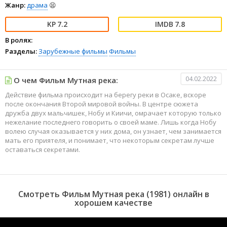
Жанр:
драма
😫
7.2
7.8
В ролях:
Разделы:
Зарубежные фильмы
Фильмы
04.02.2022
О чем Фильм Мутная река:
Действие фильма происходит на берегу реки в Осаке, вскоре
после окончания Второй мировой войны. В центре сюжета
дружба двух мальчишек, Нобу и Киичи, омрачает которую только
нежелание последнего говорить о своей маме. Лишь когда Нобу
волею случая оказывается у них дома, он узнает, чем занимается
мать его приятеля, и понимает, что некоторым секретам лучше
оставаться секретами.
Смотреть Фильм Мутная река (1981) онлайн в
хорошем качестве