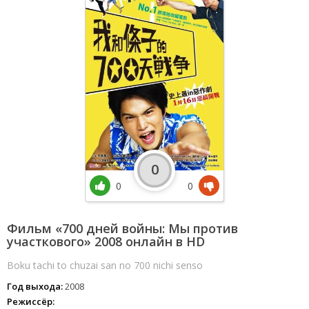
0
0
0
Фильм «700 дней войны: Мы против
участкового» 2008 онлайн в HD
Boku tachi to chuzai san no 700 nichi senso
Год выхода:
2008
Режиссёр: