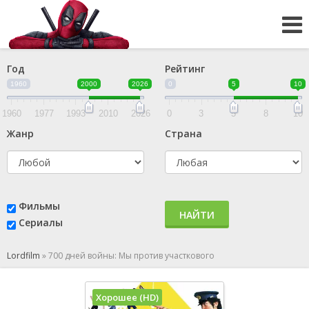
Год
Рейтинг
1960
2000
2026
0
5
10
1960
1977
1993
2010
2026
0
3
5
8
10
Жанр
Страна
Фильмы
НАЙТИ
Сериалы
Lordfilm
»
700 дней войны: Мы против участкового
Хорошее (HD)