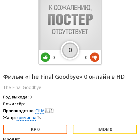
0
0
0
Фильм «The Final Goodbye» 0 онлайн в HD
The Final Goodbye
Год выхода:
0
Режиссёр:
Производство:
США
🇺🇸
Жанр:
криминал
🔪
0
0
В ролях: