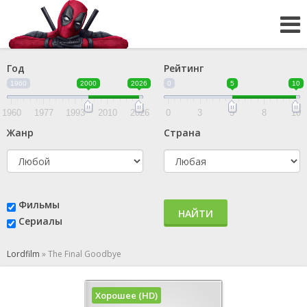
Год
Рейтинг
1960
2000
2026
0
5
10
1960
1977
1993
2010
2026
0
3
5
8
10
Жанр
Страна
Фильмы
НАЙТИ
Сериалы
Lordfilm
»
The Final Goodbye
Хорошее (HD)