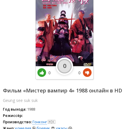
0
0
0
Фильм «Мистер вампир 4» 1988 онлайн в HD
Geung see suk suk
Год выхода:
1988
Режиссёр:
Производство:
Гонконг
🇭🇰
Жанр:
комедия
🤪
боевик
😎
ужасы
😱