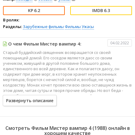
6.2
6.3
В ролях:
Разделы:
Зарубежные фильмы
Фильмы
Ужасы
04.02.2022
О чем Фильм Мистер вампир 4:
Старый буддийский священник возвращается со своей
помощницей домой. Его соседом является даос со своим
учеником, живущий в другой половине большого дома,
единственного во всей деревне. Как и полагается даосу, он
содержит при доме морг, в котором хранит неупокоенных
мертвецов, борется с нечистой силой и, вообще, не чужд
колдовству. Монах хочет провести всю свою оставшуюся жизнь в
этом доме, читая сутры и творя прочие обряды. Но вот беда -
даос и буддист терпеть друг друга не могут. Один смотрит
Развернуть описание
исключительно наверх, другой смотрит во вне. И им тяжело
понять друг друга.
Смотреть Фильм Мистер вампир 4 (1988) онлайн в
хорошем качестве