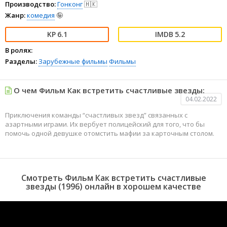
Производство:
Гонконг
🇭🇰
Жанр:
комедия
🤪
6.1
5.2
В ролях:
Разделы:
Зарубежные фильмы
Фильмы
О чем Фильм Как встретить счастливые звезды:
04.02.2022
Приключения команды “счастливых звезд” связанных с
азартными играми. Их вербует полицейский для того, что бы
помочь одной девушке отомстить мафии за карточным столом.
Смотреть Фильм Как встретить счастливые
звезды (1996) онлайн в хорошем качестве