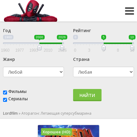
Год
Рейтинг
1960
2000
2026
0
5
10
1960
1977
1993
2010
2026
0
3
5
8
10
Жанр
Страна
Фильмы
НАЙТИ
Сериалы
Lordfilm
»
Аторагон: Летающая суперсубмарина
Хорошее (HD)