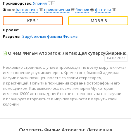
Производство:
Япония
🇯🇵
Жанр:
фантастика
🧙‍♀️
приключения
🎒
боевик
😎
фэнтези
🧝‍♂️
5.1
5.8
В ролях:
Разделы:
Зарубежные фильмы
Фильмы
О чем Фильм Аторагон: Летающая суперсубмарина:
04.02.2022
Несколько странных случаев происходят по всему миру, включая
исчезновение двух инженеров. Кроме того, бывший адмирал
Косуми почти похищен вместе со своим секретарем,
и крестницей. Попытка похищения сорвана фотографом и его
помощником. Как выяснилось позже, империя Му, которая
исчезла 12000 лет назад, несёт ответственность за все случаи
и планирует вторгнуться в мир поверхности и вернуть свои
колонии.
Смотреть Фильм Аторагон: Летающая