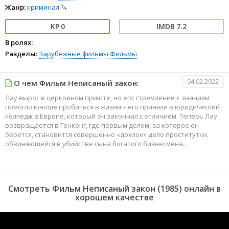
Жанр:
криминал
🔪
0
7.2
В ролях:
Разделы:
Зарубежные фильмы
Фильмы
04.02.2022
О чем Фильм Неписаный закон:
Лау вырос в церковном приюте, но его стремление к знаниям
помогло юноше пробиться в жизни – его приняли в юридический
колледж в Европе, который он закончил с отличием. Теперь Лау
возвращается в Гонконг, где первым делом, за которое он
берется, становится совершенно «дохлое» дело проститутки,
обвиняющейся в убийстве сына богатого бизнесмена...
Смотреть Фильм Неписаный закон (1985) онлайн в
хорошем качестве