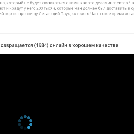
а, который не будет сюсюкаться с ними, как это делал инспектор Ча
 и крадут у него 200 тысяч, которые Чан должен был доставить в с
ий вор по прозвищу Летающий Паук, которого Чан в свое время оста
озвращается (1984) онлайн в хорошем качестве