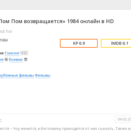
📖 История
🤪 Комедия
🎥 Короткометражка
🔪 Криминал
рама
🎼 Музыка
🧚‍♀️ Мультфильм
ом Пом возвращается» 1984 онлайн в HD
л
👨‍💼 Новости
🎒 Приключения
hut hoi
ьное тв
👨‍👩‍👧‍👦 Семейный
⚽ Спорт
у
🤯 Триллер
😱 Ужасы
1984
6.9
6.1
астика
🤠 Фильм-нуар
🧝‍♂️ Фэнтези
о:
Гонконг
🇭🇰
ония
ия
🤪
боевик
😎
рубежные фильмы
Фильмы
04.02.2
:
тся – Чоу женится, и Бетховену приходится от них съехать. Также и