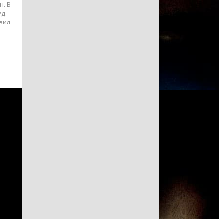
н. В
уд.
вил