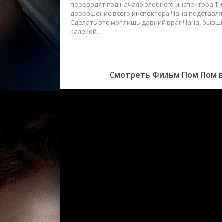
переводят под начало злобного инспектора Тин
довершение всего инспектора Чана подставляют
Сделать это мог лишь давний враг Чана, бывш
калекой.
Смотреть Фильм Пом Пом в