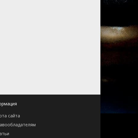
ормация
рта сайта
авообладателям
атьи