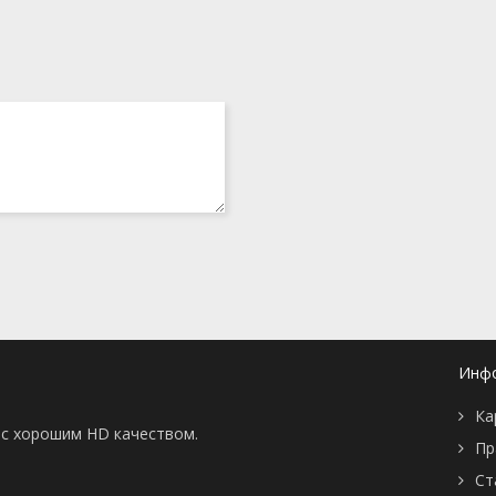
Инф
Ка
ы с хорошим HD качеством.
Пр
Ст