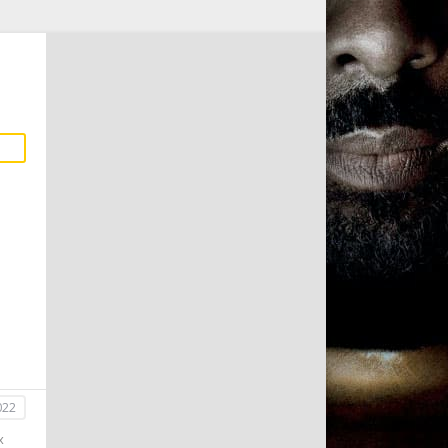
022
х