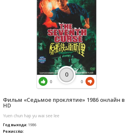
0
0
0
Фильм «Седьмое проклятие» 1986 онлайн в
HD
Yuen chun hap yu wai see lee
Год выхода:
1986
Режиссёр: