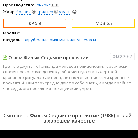
Производство:
Гонконг
🇭🇰
Жанр:
боевик
😎
триллер
🤯
ужасы
😱
5.9
6.7
В ролях:
Разделы:
Зарубежные фильмы
Фильмы
Ужасы
04.02.2022
О чем Фильм Седьмое проклятие:
Где-то в джунглях Таиланда молодой полицейский, героически
спасая прекрасную девушку, обреченную стать жертвой
кровавого ритуала, сам попадает под действие семи кровавых
проклятий. Они поочередно дают о себе знать, и когда пробьет
час седьмого проклятия, полицейский умрёт.
Смотреть Фильм Седьмое проклятие (1986) онлайн
в хорошем качестве