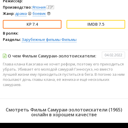
Режиссёр:
Производство:
Япония
🇯🇵
Жанр:
драма
😫
боевик
😎
7.4
7.5
В ролях:
Разделы:
Зарубежные фильмы
Фильмы
04.02.2022
О чем Фильм Самураи-золотоискатели:
Глава клана Какэгава не хочет реформ, поэтому его приходиться
убрать. Убивает его молодой самурай Гэнносукэ, но вместо
лучшей жизни ему приходиться пуститься в бега. В погоню за ним
посылают дочь главы клана, её жениха и ещё нескольких
самураев.
Смотреть Фильм Самураи-золотоискатели (1965)
онлайн в хорошем качестве