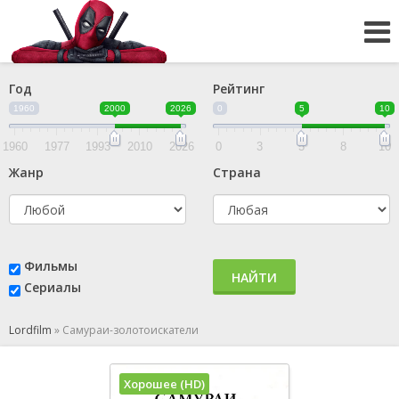
Год
Рейтинг
1960
2000
2026
0
5
10
1960
1977
1993
2010
2026
0
3
5
8
10
Жанр
Страна
Фильмы
НАЙТИ
Сериалы
Lordfilm
»
Самураи-золотоискатели
Хорошее (HD)