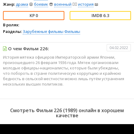
Жанр:
драма
😫
боевик
😎
военный
👨‍✈️
история
📖
0
6.3
В ролях:
Разделы:
Зарубежные фильмы
Фильмы
04.02.2022
О чем Фильм 226:
История мятежа офицеров Императорской армии Японии,
произошедшего 26 февраля 1936 года. Мятеж организовали
молодые офицеры-националисты, которые были убеждены,
что побороть в стране политическую коррупцию и крайнюю
бедность в сельской местности можно лишь путём устранения
нескольких высших политиков.
Смотреть Фильм 226 (1989) онлайн в хорошем
качестве