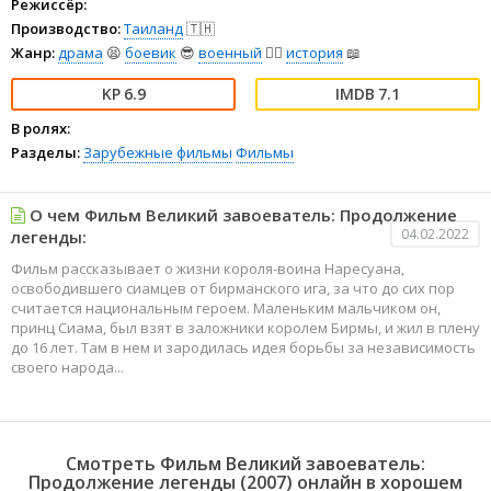
Режиссёр:
Производство:
Таиланд
🇹🇭
Жанр:
драма
😫
боевик
😎
военный
👨‍✈️
история
📖
6.9
7.1
В ролях:
Разделы:
Зарубежные фильмы
Фильмы
О чем Фильм Великий завоеватель: Продолжение
04.02.2022
легенды:
Фильм рассказывает о жизни короля-воина Наресуана,
освободившего сиамцев от бирманского ига, за что до сих пор
считается национальным героем. Маленьким мальчиком он,
принц Сиама, был взят в заложники королем Бирмы, и жил в плену
до 16 лет. Там в нем и зародилась идея борьбы за независимость
своего народа...
Смотреть Фильм Великий завоеватель:
Продолжение легенды (2007) онлайн в хорошем