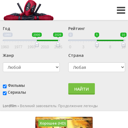
Год
Рейтинг
1960
2000
2026
0
5
10
1960
1977
1993
2010
2026
0
3
5
8
10
Жанр
Страна
Фильмы
НАЙТИ
Сериалы
Lordfilm
»
Великий завоеватель: Продолжение легенды
Хорошее (HD)