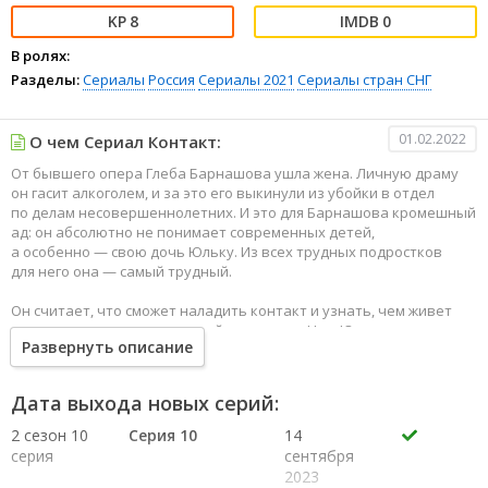
8
0
В ролях:
Разделы:
Сериалы
Россия
Сериалы 2021
Сериалы стран СНГ
01.02.2022
О чем Сериал Контакт:
От бывшего опера Глеба Барнашова ушла жена. Личную драму
он гасит алкоголем, и за это его выкинули из убойки в отдел
по делам несовершеннолетних. И это для Барнашова кромешный
ад: он абсолютно не понимает современных детей,
а особенно — свою дочь Юльку. Из всех трудных подростков
для него она — самый трудный.
Он считает, что сможет наладить контакт и узнать, чем живет
дочь — если подружится с ней в соцсетях. Но у Юльки отец
Развернуть описание
во всех черных списках, надежды выйти из бана — ноль. Тогда
Барнашов берет за шкирку провинившегося подростка и дает
ему выбор. Ответить за преступление или добавиться в друзья
Дата выхода новых серий:
к дочери и отдать полицейскому свои логин и пароль, чтобы
он мог хоть как-то контролировать свою дочь.
2 сезон 10
Серия 10
14
серия
сентября
2023