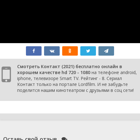
1 сезон 7
Серия 07
28
серия
сентября
2021
1 сезон 6
Серия 06
23
серия
сентября
2021
1 сезон 5
Серия 05
21
серия
сентября
2021
1 сезон 4
Серия 04
16
серия
сентября
Смотреть Контакт (2021) бесплатно онлайн в
2021
хорошем качестве hd 720 - 1080
на телефоне android,
1 сезон 3
Серия 03
14
iphone, телевизоре Smart TV. Рейтинг - 8. Сериал
серия
сентября
Контакт только на портале Lordfilm. И не забудьте
2021
поделится нашим кинотеатром с друзьями в соц сети!
1 сезон 2
Серия 02
9 сентября
серия
2021
1 сезон 1
Серия 01
9 сентября
серия
2021
Оставь свой отзыв