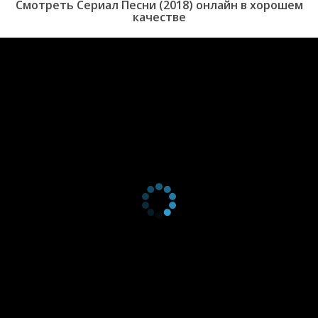
Смотреть Сериал Песни (2018) онлайн в хорошем
серия
качестве
2 сезон 16
Первый концерт
4 мая 2019
серия
2 сезон 15
Отбор в
28 апреля
серия
команды, часть
2019
четвертая
2 сезон 14
Отбор в
27 апреля
серия
команды, часть
2019
третья
2 сезон 13
Отбор в
21 апреля
серия
команды, часть
2019
вторая
2 сезон 12
Отбор в
20 апреля
серия
команды, часть
2019
первая
2 сезон 11
Не вошедшие в
14 апреля
серия
эфир
2019
выступления
2 сезон 10
Десятый
13 апреля
серия
кастинг
2019
2 сезон 9
Девятый
7 апреля
серия
кастинг
2019
2 сезон 8
Восьмой
6 апреля