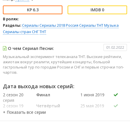
6.3
0
В ролях:
Разделы:
Сериалы
Сериалы 2018
Россия
Сериалы ТНТ
Музыка
Сериалы стран СНГ
ТНТ
01.02.2022
О чем Сериал Песни:
Музыкальный эксперимент телеканала ТНТ. Высокие рейтинги,
ажиотаж вокруг реалити, крутейшие концерты, большой
гастрольный тур по городам России и СНГ и первые строчки топ-
чартов.
Дата выхода новых серий:
2 сезон 20
Финал
1 июня 2019
серия
2 сезон 19
Четвёртый
25 мая 2019
серия
концерт
2 сезон 18
Третий концерт
18 мая 2019
серия
2 сезон 17
Второй концерт
11 мая 2019