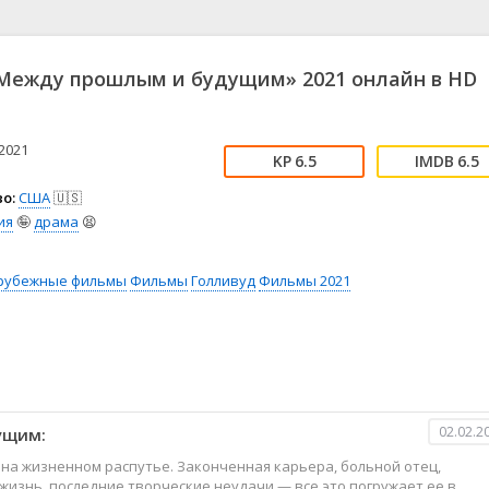
📖 История
🤪 Комедия
🎥 Короткометражка
🔪 Криминал
рама
🎼 Музыка
🧚‍♀️ Мультфильм
Между прошлым и будущим» 2021 онлайн в HD
л
👨‍💼 Новости
🎒 Приключения
ьное тв
👨‍👩‍👧‍👦 Семейный
⚽ Спорт
у
🤯 Триллер
😱 Ужасы
2021
6.5
6.5
астика
🤠 Фильм-нуар
🧝‍♂️ Фэнтези
о:
США
🇺🇸
ония
ия
🤪
драма
😫
рубежные фильмы
Фильмы
Голливуд
Фильмы 2021
02.02.2
ущим:
 на жизненном распутье. Законченная карьера, больной отец,
жизнь, последние творческие неудачи — все это погружает ее в