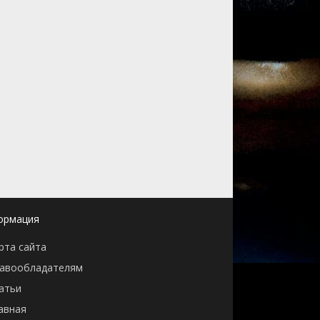
ормация
рта сайта
авообладателям
атьи
авная