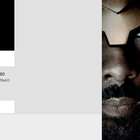
80
олько