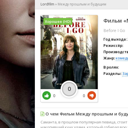
🎲 Игра
Lordfilm
»
Между прошлым и будущим
🎙 Концерт
👫 Мелод
Фильм «
Хорошее (HD)
🕺 Мюзик
Before I Go
👨‍💻 Реал
🎤 Ток-шо
Год выхода:
🧙‍♀️ Фант
Режиссёр:
Производств
🏅 Церем
Жанр:
комед
В ролях:
Разделы:
За
0
0
0
О чем Фильм Между прошлым и буд
Саманта, в прошлом популярная певица, стоит
накопивший кучу хлама, который собирал всю 