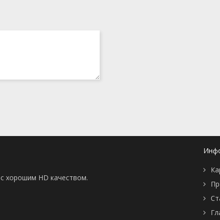
Инф
Ка
ы с хорошим HD качеством.
Пр
Ст
Гл