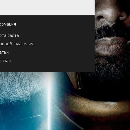
ормация
рта сайта
авообладателям
атьи
авная